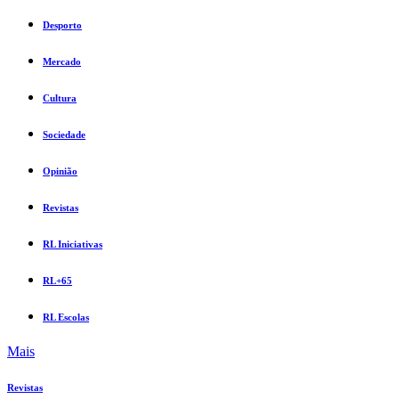
Desporto
Mercado
Cultura
Sociedade
Opinião
Revistas
RL Iniciativas
RL+65
RL Escolas
Mais
Revistas