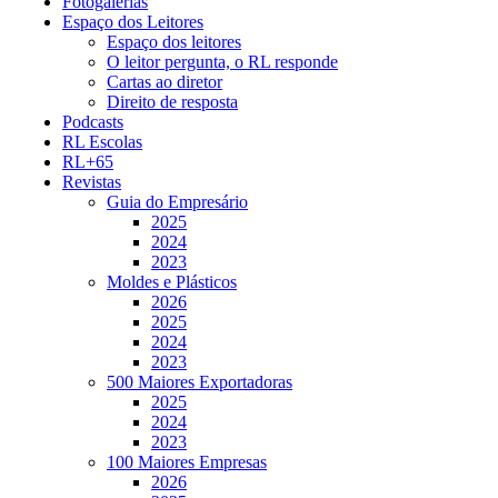
Fotogalerias
Espaço dos Leitores
Espaço dos leitores
O leitor pergunta, o RL responde
Cartas ao diretor
Direito de resposta
Podcasts
RL Escolas
RL+65
Revistas
Guia do Empresário
2025
2024
2023
Moldes e Plásticos
2026
2025
2024
2023
500 Maiores Exportadoras
2025
2024
2023
100 Maiores Empresas
2026