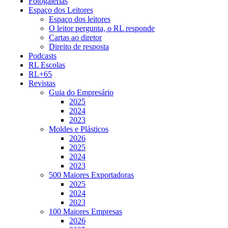
Fotogalerias
Espaço dos Leitores
Espaço dos leitores
O leitor pergunta, o RL responde
Cartas ao diretor
Direito de resposta
Podcasts
RL Escolas
RL+65
Revistas
Guia do Empresário
2025
2024
2023
Moldes e Plásticos
2026
2025
2024
2023
500 Maiores Exportadoras
2025
2024
2023
100 Maiores Empresas
2026