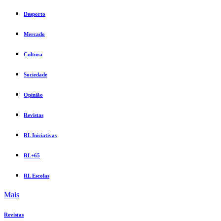
Desporto
Mercado
Cultura
Sociedade
Opinião
Revistas
RL Iniciativas
RL+65
RL Escolas
Mais
Revistas