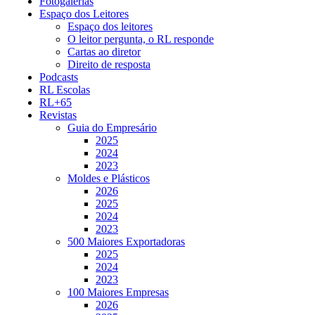
Fotogalerias
Espaço dos Leitores
Espaço dos leitores
O leitor pergunta, o RL responde
Cartas ao diretor
Direito de resposta
Podcasts
RL Escolas
RL+65
Revistas
Guia do Empresário
2025
2024
2023
Moldes e Plásticos
2026
2025
2024
2023
500 Maiores Exportadoras
2025
2024
2023
100 Maiores Empresas
2026