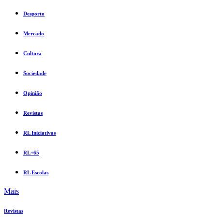
Desporto
Mercado
Cultura
Sociedade
Opinião
Revistas
RL Iniciativas
RL+65
RL Escolas
Mais
Revistas