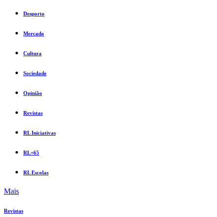
Desporto
Mercado
Cultura
Sociedade
Opinião
Revistas
RL Iniciativas
RL+65
RL Escolas
Mais
Revistas