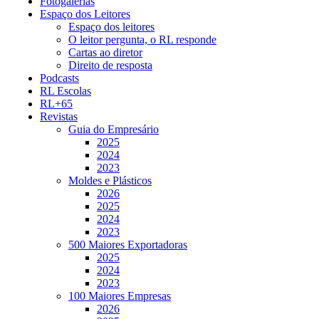
Fotogalerias
Espaço dos Leitores
Espaço dos leitores
O leitor pergunta, o RL responde
Cartas ao diretor
Direito de resposta
Podcasts
RL Escolas
RL+65
Revistas
Guia do Empresário
2025
2024
2023
Moldes e Plásticos
2026
2025
2024
2023
500 Maiores Exportadoras
2025
2024
2023
100 Maiores Empresas
2026