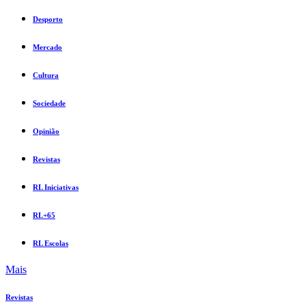
Desporto
Mercado
Cultura
Sociedade
Opinião
Revistas
RL Iniciativas
RL+65
RL Escolas
Mais
Revistas