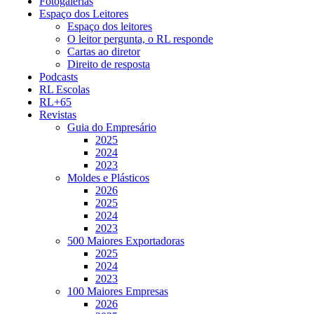
Fotogalerias
Espaço dos Leitores
Espaço dos leitores
O leitor pergunta, o RL responde
Cartas ao diretor
Direito de resposta
Podcasts
RL Escolas
RL+65
Revistas
Guia do Empresário
2025
2024
2023
Moldes e Plásticos
2026
2025
2024
2023
500 Maiores Exportadoras
2025
2024
2023
100 Maiores Empresas
2026