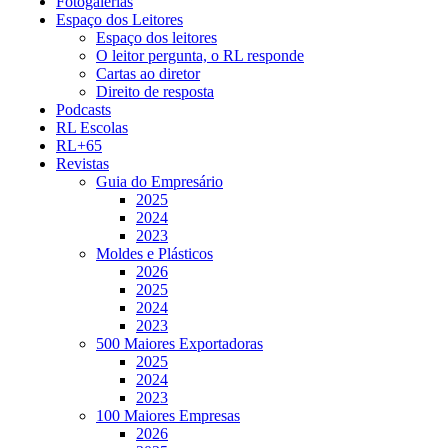
Fotogalerias
Espaço dos Leitores
Espaço dos leitores
O leitor pergunta, o RL responde
Cartas ao diretor
Direito de resposta
Podcasts
RL Escolas
RL+65
Revistas
Guia do Empresário
2025
2024
2023
Moldes e Plásticos
2026
2025
2024
2023
500 Maiores Exportadoras
2025
2024
2023
100 Maiores Empresas
2026