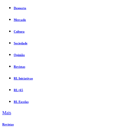
Desporto
Mercado
Cultura
Sociedade
Opinião
Revistas
RL Iniciativas
RL+65
RL Escolas
Mais
Revistas