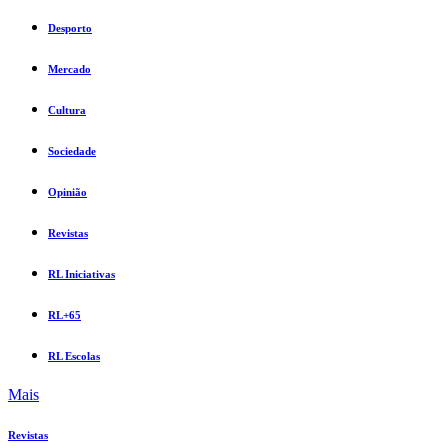
Desporto
Mercado
Cultura
Sociedade
Opinião
Revistas
RL Iniciativas
RL+65
RL Escolas
Mais
Revistas