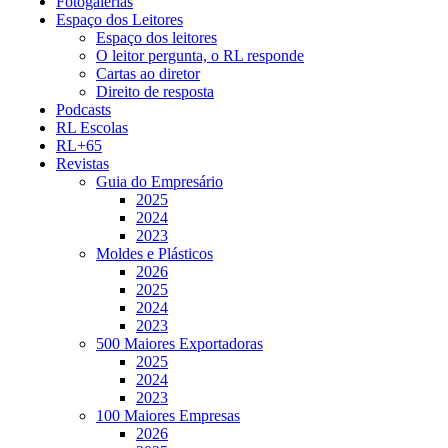
Fotogalerias
Espaço dos Leitores
Espaço dos leitores
O leitor pergunta, o RL responde
Cartas ao diretor
Direito de resposta
Podcasts
RL Escolas
RL+65
Revistas
Guia do Empresário
2025
2024
2023
Moldes e Plásticos
2026
2025
2024
2023
500 Maiores Exportadoras
2025
2024
2023
100 Maiores Empresas
2026