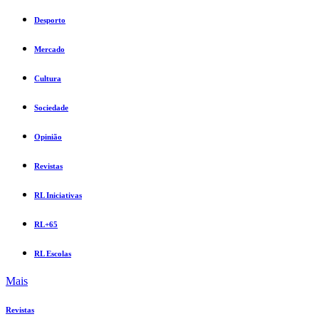
Desporto
Mercado
Cultura
Sociedade
Opinião
Revistas
RL Iniciativas
RL+65
RL Escolas
Mais
Revistas