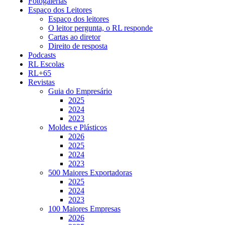
Fotogalerias
Espaço dos Leitores
Espaço dos leitores
O leitor pergunta, o RL responde
Cartas ao diretor
Direito de resposta
Podcasts
RL Escolas
RL+65
Revistas
Guia do Empresário
2025
2024
2023
Moldes e Plásticos
2026
2025
2024
2023
500 Maiores Exportadoras
2025
2024
2023
100 Maiores Empresas
2026