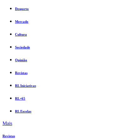
Desporto
Mercado
Cultura
Sociedade
Opinião
Revistas
RL Iniciativas
RL+65
RL Escolas
Mais
Revistas