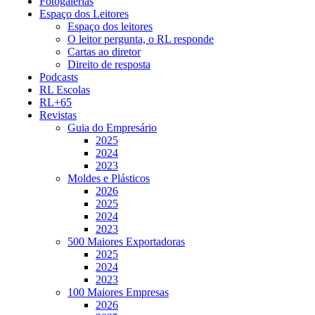
Fotogalerias
Espaço dos Leitores
Espaço dos leitores
O leitor pergunta, o RL responde
Cartas ao diretor
Direito de resposta
Podcasts
RL Escolas
RL+65
Revistas
Guia do Empresário
2025
2024
2023
Moldes e Plásticos
2026
2025
2024
2023
500 Maiores Exportadoras
2025
2024
2023
100 Maiores Empresas
2026