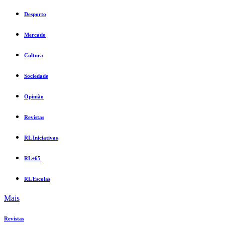
Desporto
Mercado
Cultura
Sociedade
Opinião
Revistas
RL Iniciativas
RL+65
RL Escolas
Mais
Revistas