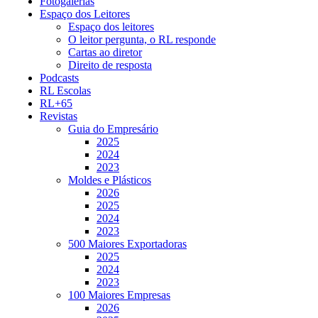
Fotogalerias
Espaço dos Leitores
Espaço dos leitores
O leitor pergunta, o RL responde
Cartas ao diretor
Direito de resposta
Podcasts
RL Escolas
RL+65
Revistas
Guia do Empresário
2025
2024
2023
Moldes e Plásticos
2026
2025
2024
2023
500 Maiores Exportadoras
2025
2024
2023
100 Maiores Empresas
2026