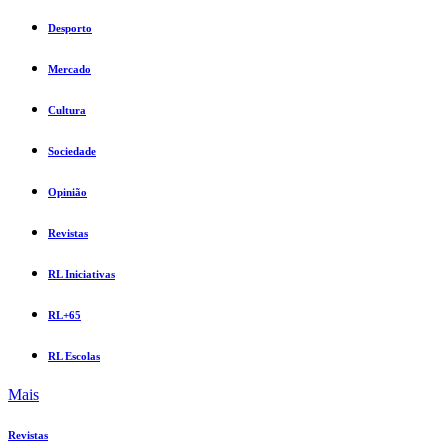
Desporto
Mercado
Cultura
Sociedade
Opinião
Revistas
RL Iniciativas
RL+65
RL Escolas
Mais
Revistas