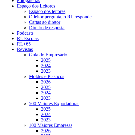
Fotogalerias
Espaço dos Leitores
Espaço dos leitores
O leitor pergunta, o RL responde
Cartas ao diretor
Direito de resposta
Podcasts
RL Escolas
RL+65
Revistas
Guia do Empresário
2025
2024
2023
Moldes e Plásticos
2026
2025
2024
2023
500 Maiores Exportadoras
2025
2024
2023
100 Maiores Empresas
2026