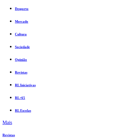
Desporto
Mercado
Cultura
Sociedade
Opinião
Revistas
RL Iniciativas
RL+65
RL Escolas
Mais
Revistas