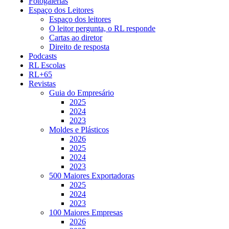
Fotogalerias
Espaço dos Leitores
Espaço dos leitores
O leitor pergunta, o RL responde
Cartas ao diretor
Direito de resposta
Podcasts
RL Escolas
RL+65
Revistas
Guia do Empresário
2025
2024
2023
Moldes e Plásticos
2026
2025
2024
2023
500 Maiores Exportadoras
2025
2024
2023
100 Maiores Empresas
2026