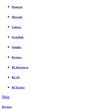
Desporto
Mercado
Cultura
Sociedade
Opinião
Revistas
RL Iniciativas
RL+65
RL Escolas
Mais
Revistas