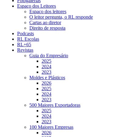
Fotogalerias
Espaço dos Leitores
Espaço dos leitores
O leitor pergunta, o RL responde
Cartas ao diretor
Direito de resposta
Podcasts
RL Escolas
RL+65
Revistas
Guia do Empresário
2025
2024
2023
Moldes e Plásticos
2026
2025
2024
2023
500 Maiores Exportadoras
2025
2024
2023
100 Maiores Empresas
2026