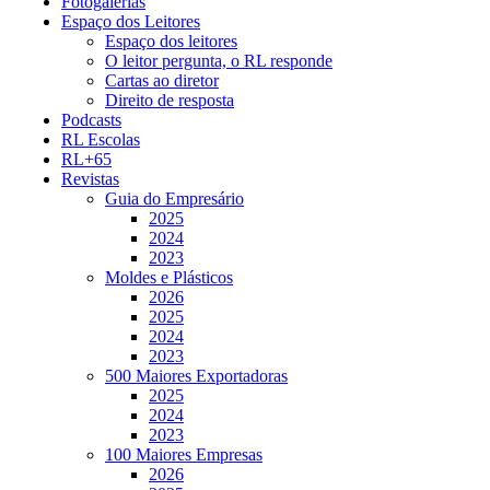
Fotogalerias
Espaço dos Leitores
Espaço dos leitores
O leitor pergunta, o RL responde
Cartas ao diretor
Direito de resposta
Podcasts
RL Escolas
RL+65
Revistas
Guia do Empresário
2025
2024
2023
Moldes e Plásticos
2026
2025
2024
2023
500 Maiores Exportadoras
2025
2024
2023
100 Maiores Empresas
2026