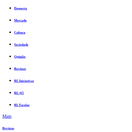
Desporto
Mercado
Cultura
Sociedade
Opinião
Revistas
RL Iniciativas
RL+65
RL Escolas
Mais
Revistas