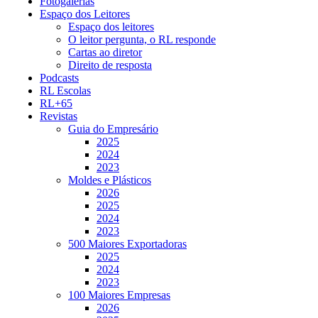
Fotogalerias
Espaço dos Leitores
Espaço dos leitores
O leitor pergunta, o RL responde
Cartas ao diretor
Direito de resposta
Podcasts
RL Escolas
RL+65
Revistas
Guia do Empresário
2025
2024
2023
Moldes e Plásticos
2026
2025
2024
2023
500 Maiores Exportadoras
2025
2024
2023
100 Maiores Empresas
2026