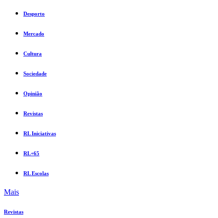
Desporto
Mercado
Cultura
Sociedade
Opinião
Revistas
RL Iniciativas
RL+65
RL Escolas
Mais
Revistas