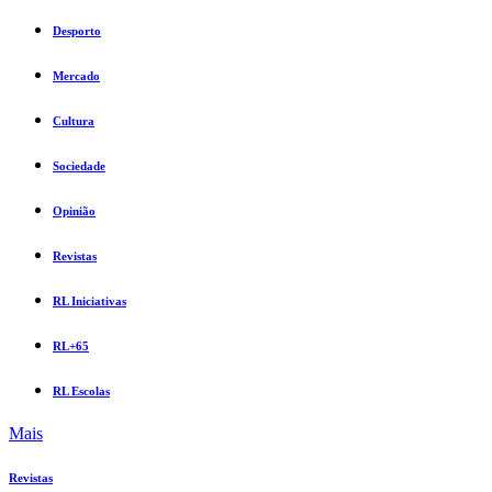
Desporto
Mercado
Cultura
Sociedade
Opinião
Revistas
RL Iniciativas
RL+65
RL Escolas
Mais
Revistas