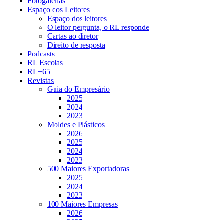
Fotogalerias
Espaço dos Leitores
Espaço dos leitores
O leitor pergunta, o RL responde
Cartas ao diretor
Direito de resposta
Podcasts
RL Escolas
RL+65
Revistas
Guia do Empresário
2025
2024
2023
Moldes e Plásticos
2026
2025
2024
2023
500 Maiores Exportadoras
2025
2024
2023
100 Maiores Empresas
2026