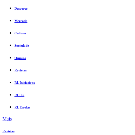
Desporto
Mercado
Cultura
Sociedade
Opinião
Revistas
RL Iniciativas
RL+65
RL Escolas
Mais
Revistas