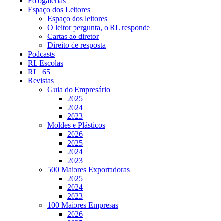
Fotogalerias
Espaço dos Leitores
Espaço dos leitores
O leitor pergunta, o RL responde
Cartas ao diretor
Direito de resposta
Podcasts
RL Escolas
RL+65
Revistas
Guia do Empresário
2025
2024
2023
Moldes e Plásticos
2026
2025
2024
2023
500 Maiores Exportadoras
2025
2024
2023
100 Maiores Empresas
2026