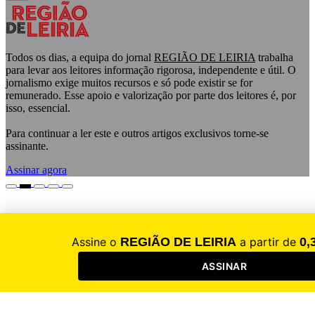
Todos os dias, a equipa do jornal
REGIÃO DE LEIRIA
trabalha
para levar aos leitores informação rigorosa, independente e útil. O
jornalismo exige muitos recursos e só pode existir se for
remunerado. Esse apoio e valorização por parte dos leitores é, por
isso, essencial.
Para continuar a ler este e outros artigos exclusivos torne-se
assinante.
Assinar agora
Passeios, visitas, ateliês, música e muito mais. Dia 18 de abril
festeja-se o Dia Internacional dos Monumentos e Sítios.
Há muitas atividades preparadas para esse e os seguintes dias na
região, de modo a conhecermos e vivenciarmos o património dos
concelhos da Alcobaça, Alvaiázere, Ansião, Batalha, Caldas da
Rainha, Figueiró dos Vinhos, Leiria, Marinha Grande, Nazaré,