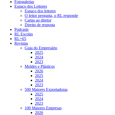
Fotogalerias
Espaço dos Leitores
Espaço dos leitores
O leitor pergunta, o RL responde
Cartas ao diretor
Direito de resposta
Podcasts
RL Escolas
RL+65
Revistas
Guia do Empresário
2025
2024
2023
Moldes e Plásticos
2026
2025
2024
2023
500 Maiores Exportadoras
2025
2024
2023
100 Maiores Empresas
2026