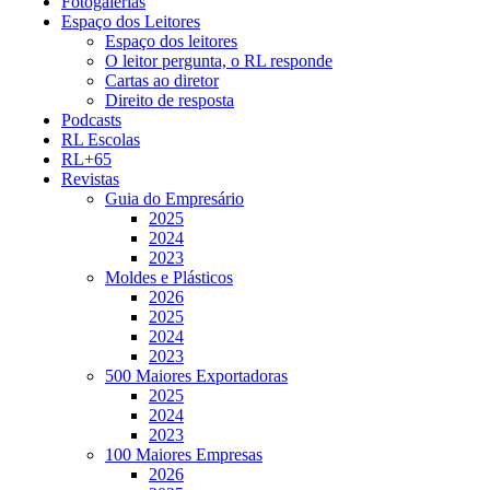
Fotogalerias
Espaço dos Leitores
Espaço dos leitores
O leitor pergunta, o RL responde
Cartas ao diretor
Direito de resposta
Podcasts
RL Escolas
RL+65
Revistas
Guia do Empresário
2025
2024
2023
Moldes e Plásticos
2026
2025
2024
2023
500 Maiores Exportadoras
2025
2024
2023
100 Maiores Empresas
2026