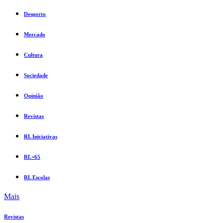
Desporto
Mercado
Cultura
Sociedade
Opinião
Revistas
RL Iniciativas
RL+65
RL Escolas
Mais
Revistas