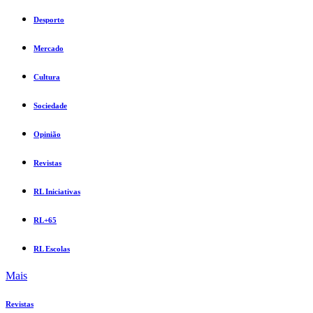
Desporto
Mercado
Cultura
Sociedade
Opinião
Revistas
RL Iniciativas
RL+65
RL Escolas
Mais
Revistas