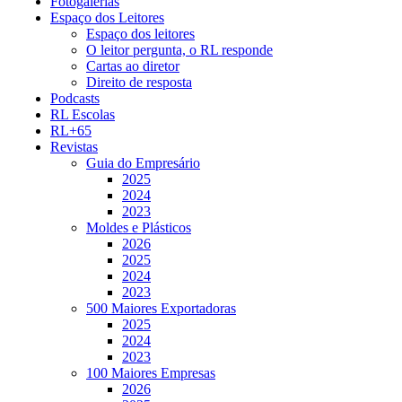
Fotogalerias
Espaço dos Leitores
Espaço dos leitores
O leitor pergunta, o RL responde
Cartas ao diretor
Direito de resposta
Podcasts
RL Escolas
RL+65
Revistas
Guia do Empresário
2025
2024
2023
Moldes e Plásticos
2026
2025
2024
2023
500 Maiores Exportadoras
2025
2024
2023
100 Maiores Empresas
2026