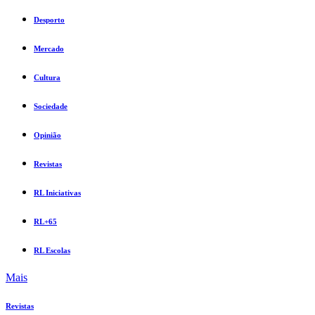
Desporto
Mercado
Cultura
Sociedade
Opinião
Revistas
RL Iniciativas
RL+65
RL Escolas
Mais
Revistas