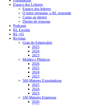
Fotogalerias
Espaço dos Leitores
Espaço dos leitores
O leitor pergunta, o RL responde
Cartas ao diretor
Direito de resposta
Podcasts
RL Escolas
RL+65
Revistas
Guia do Empresário
2025
2024
2023
Moldes e Plásticos
2026
2025
2024
2023
500 Maiores Exportadoras
2025
2024
2023
100 Maiores Empresas
2026