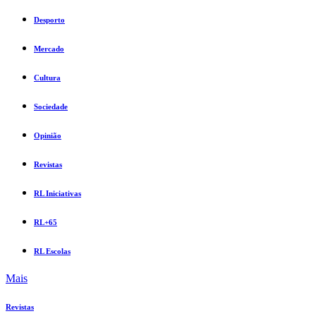
Desporto
Mercado
Cultura
Sociedade
Opinião
Revistas
RL Iniciativas
RL+65
RL Escolas
Mais
Revistas