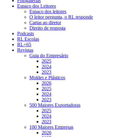
Fotogalerias
Espaço dos Leitores
Espaço dos leitores
O leitor pergunta, o RL responde
Cartas ao diretor
Direito de resposta
Podcasts
RL Escolas
RL+65
Revistas
Guia do Empresário
2025
2024
2023
Moldes e Plásticos
2026
2025
2024
2023
500 Maiores Exportadoras
2025
2024
2023
100 Maiores Empresas
2026