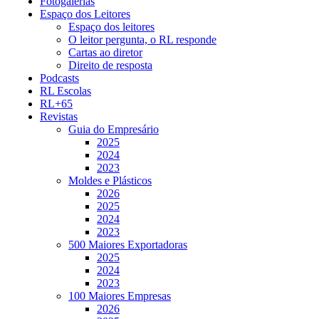
Fotogalerias
Espaço dos Leitores
Espaço dos leitores
O leitor pergunta, o RL responde
Cartas ao diretor
Direito de resposta
Podcasts
RL Escolas
RL+65
Revistas
Guia do Empresário
2025
2024
2023
Moldes e Plásticos
2026
2025
2024
2023
500 Maiores Exportadoras
2025
2024
2023
100 Maiores Empresas
2026