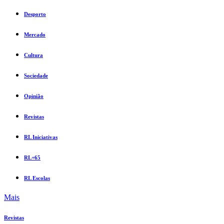
Desporto
Mercado
Cultura
Sociedade
Opinião
Revistas
RL Iniciativas
RL+65
RL Escolas
Mais
Revistas