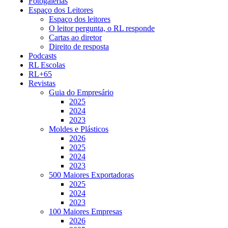
Fotogalerias
Espaço dos Leitores
Espaço dos leitores
O leitor pergunta, o RL responde
Cartas ao diretor
Direito de resposta
Podcasts
RL Escolas
RL+65
Revistas
Guia do Empresário
2025
2024
2023
Moldes e Plásticos
2026
2025
2024
2023
500 Maiores Exportadoras
2025
2024
2023
100 Maiores Empresas
2026