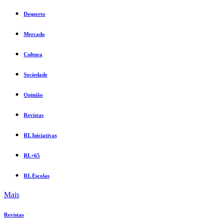
Desporto
Mercado
Cultura
Sociedade
Opinião
Revistas
RL Iniciativas
RL+65
RL Escolas
Mais
Revistas