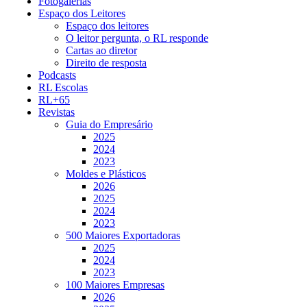
Fotogalerias
Espaço dos Leitores
Espaço dos leitores
O leitor pergunta, o RL responde
Cartas ao diretor
Direito de resposta
Podcasts
RL Escolas
RL+65
Revistas
Guia do Empresário
2025
2024
2023
Moldes e Plásticos
2026
2025
2024
2023
500 Maiores Exportadoras
2025
2024
2023
100 Maiores Empresas
2026