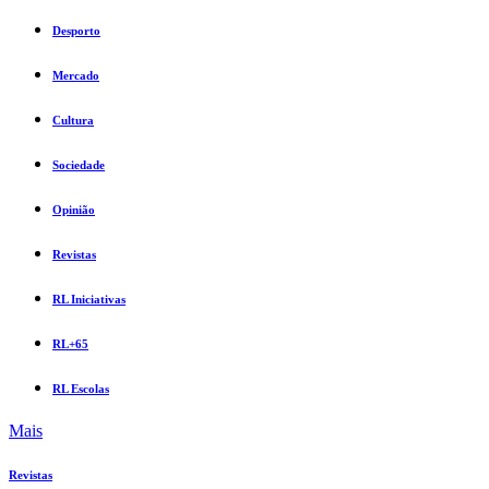
Desporto
Mercado
Cultura
Sociedade
Opinião
Revistas
RL Iniciativas
RL+65
RL Escolas
Mais
Revistas