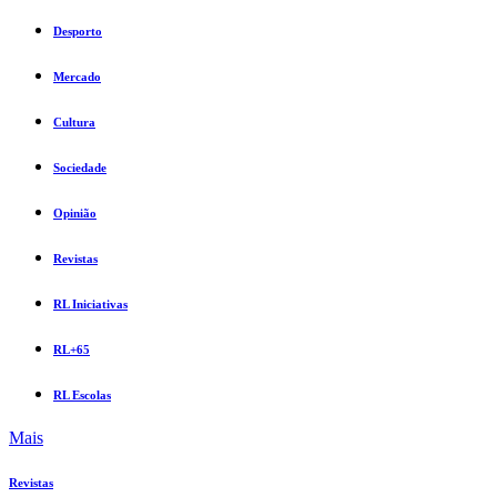
Desporto
Mercado
Cultura
Sociedade
Opinião
Revistas
RL Iniciativas
RL+65
RL Escolas
Mais
Revistas