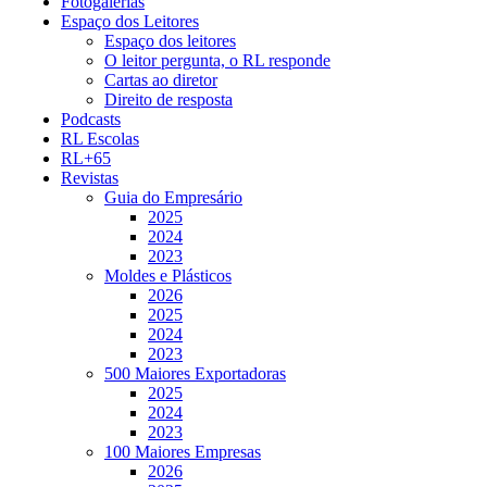
Fotogalerias
Espaço dos Leitores
Espaço dos leitores
O leitor pergunta, o RL responde
Cartas ao diretor
Direito de resposta
Podcasts
RL Escolas
RL+65
Revistas
Guia do Empresário
2025
2024
2023
Moldes e Plásticos
2026
2025
2024
2023
500 Maiores Exportadoras
2025
2024
2023
100 Maiores Empresas
2026