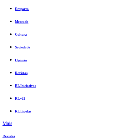
Desporto
Mercado
Cultura
Sociedade
Opinião
Revistas
RL Iniciativas
RL+65
RL Escolas
Mais
Revistas