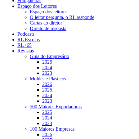
Fotogalerias
Espaço dos Leitores
Espaço dos leitores
O leitor pergunta, o RL responde
Cartas ao diretor
Direito de resposta
Podcasts
RL Escolas
RL+65
Revistas
Guia do Empresário
2025
2024
2023
Moldes e Plásticos
2026
2025
2024
2023
500 Maiores Exportadoras
2025
2024
2023
100 Maiores Empresas
2026