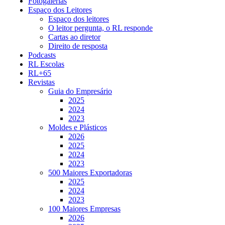
Fotogalerias
Espaço dos Leitores
Espaço dos leitores
O leitor pergunta, o RL responde
Cartas ao diretor
Direito de resposta
Podcasts
RL Escolas
RL+65
Revistas
Guia do Empresário
2025
2024
2023
Moldes e Plásticos
2026
2025
2024
2023
500 Maiores Exportadoras
2025
2024
2023
100 Maiores Empresas
2026