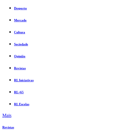
Desporto
Mercado
Cultura
Sociedade
Opinião
Revistas
RL Iniciativas
RL+65
RL Escolas
Mais
Revistas