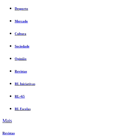
Desporto
Mercado
Cultura
Sociedade
Opinião
Revistas
RL Iniciativas
RL+65
RL Escolas
Mais
Revistas