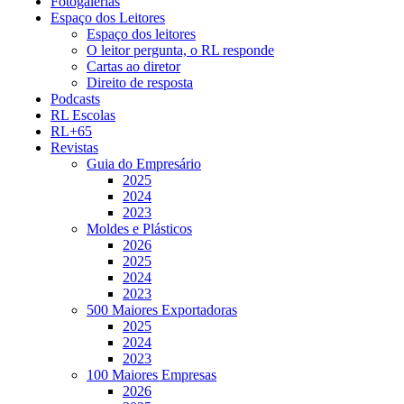
Fotogalerias
Espaço dos Leitores
Espaço dos leitores
O leitor pergunta, o RL responde
Cartas ao diretor
Direito de resposta
Podcasts
RL Escolas
RL+65
Revistas
Guia do Empresário
2025
2024
2023
Moldes e Plásticos
2026
2025
2024
2023
500 Maiores Exportadoras
2025
2024
2023
100 Maiores Empresas
2026