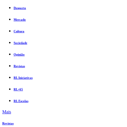
Desporto
Mercado
Cultura
Sociedade
Opinião
Revistas
RL Iniciativas
RL+65
RL Escolas
Mais
Revistas