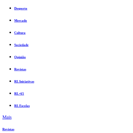
Desporto
Mercado
Cultura
Sociedade
Opinião
Revistas
RL Iniciativas
RL+65
RL Escolas
Mais
Revistas