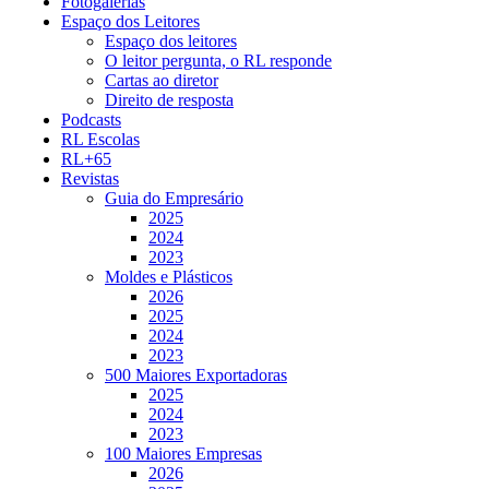
Fotogalerias
Espaço dos Leitores
Espaço dos leitores
O leitor pergunta, o RL responde
Cartas ao diretor
Direito de resposta
Podcasts
RL Escolas
RL+65
Revistas
Guia do Empresário
2025
2024
2023
Moldes e Plásticos
2026
2025
2024
2023
500 Maiores Exportadoras
2025
2024
2023
100 Maiores Empresas
2026