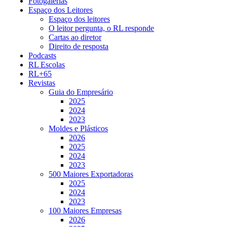
Fotogalerias
Espaço dos Leitores
Espaço dos leitores
O leitor pergunta, o RL responde
Cartas ao diretor
Direito de resposta
Podcasts
RL Escolas
RL+65
Revistas
Guia do Empresário
2025
2024
2023
Moldes e Plásticos
2026
2025
2024
2023
500 Maiores Exportadoras
2025
2024
2023
100 Maiores Empresas
2026