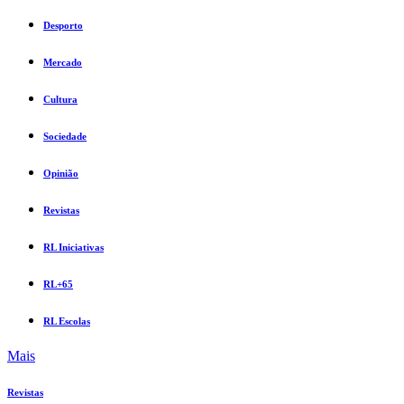
Desporto
Mercado
Cultura
Sociedade
Opinião
Revistas
RL Iniciativas
RL+65
RL Escolas
Mais
Revistas