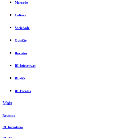
Mercado
Cultura
Sociedade
Opinião
Revistas
RL Iniciativas
RL+65
RL Escolas
Mais
Revistas
RL Iniciativas