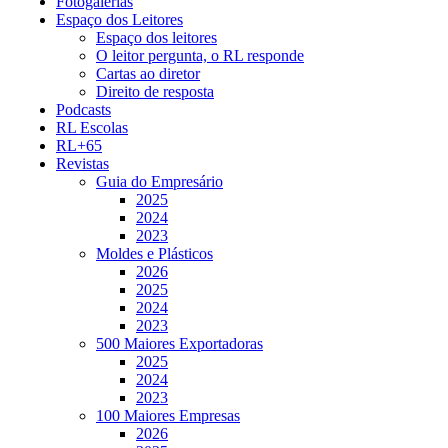
Fotogalerias
Espaço dos Leitores
Espaço dos leitores
O leitor pergunta, o RL responde
Cartas ao diretor
Direito de resposta
Podcasts
RL Escolas
RL+65
Revistas
Guia do Empresário
2025
2024
2023
Moldes e Plásticos
2026
2025
2024
2023
500 Maiores Exportadoras
2025
2024
2023
100 Maiores Empresas
2026