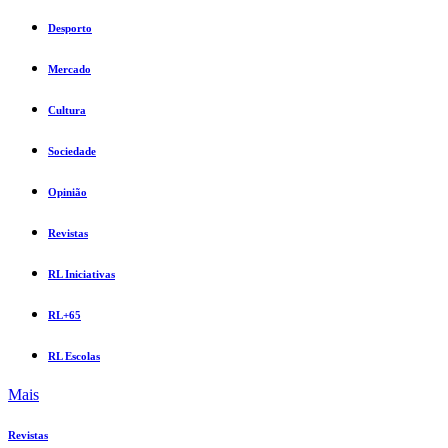
Desporto
Mercado
Cultura
Sociedade
Opinião
Revistas
RL Iniciativas
RL+65
RL Escolas
Mais
Revistas