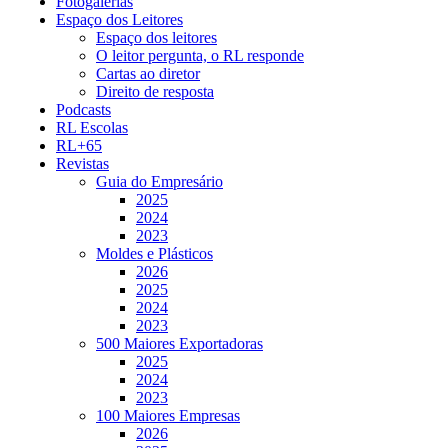
Fotogalerias
Espaço dos Leitores
Espaço dos leitores
O leitor pergunta, o RL responde
Cartas ao diretor
Direito de resposta
Podcasts
RL Escolas
RL+65
Revistas
Guia do Empresário
2025
2024
2023
Moldes e Plásticos
2026
2025
2024
2023
500 Maiores Exportadoras
2025
2024
2023
100 Maiores Empresas
2026