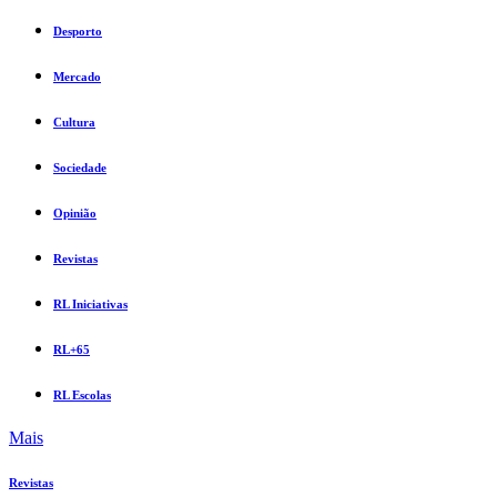
Desporto
Mercado
Cultura
Sociedade
Opinião
Revistas
RL Iniciativas
RL+65
RL Escolas
Mais
Revistas