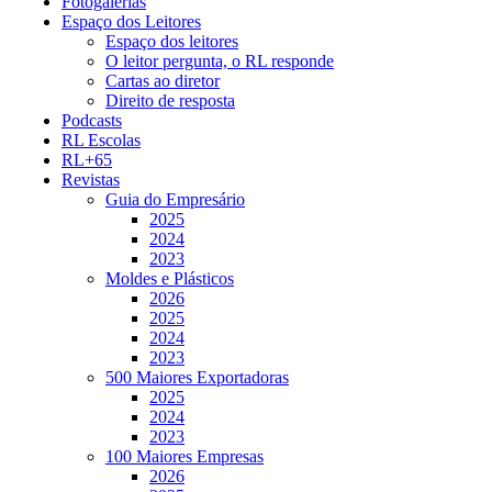
Fotogalerias
Espaço dos Leitores
Espaço dos leitores
O leitor pergunta, o RL responde
Cartas ao diretor
Direito de resposta
Podcasts
RL Escolas
RL+65
Revistas
Guia do Empresário
2025
2024
2023
Moldes e Plásticos
2026
2025
2024
2023
500 Maiores Exportadoras
2025
2024
2023
100 Maiores Empresas
2026