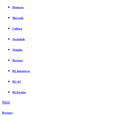
Desporto
Mercado
Cultura
Sociedade
Opinião
Revistas
RL Iniciativas
RL+65
RL Escolas
Mais
Revistas