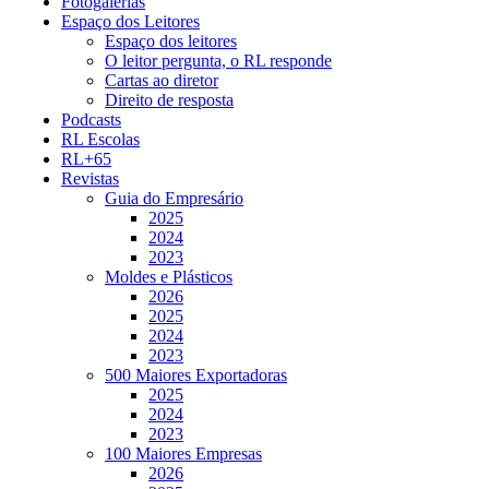
Fotogalerias
Espaço dos Leitores
Espaço dos leitores
O leitor pergunta, o RL responde
Cartas ao diretor
Direito de resposta
Podcasts
RL Escolas
RL+65
Revistas
Guia do Empresário
2025
2024
2023
Moldes e Plásticos
2026
2025
2024
2023
500 Maiores Exportadoras
2025
2024
2023
100 Maiores Empresas
2026