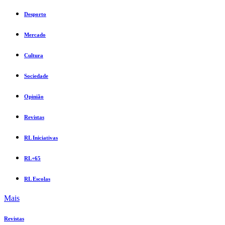
Desporto
Mercado
Cultura
Sociedade
Opinião
Revistas
RL Iniciativas
RL+65
RL Escolas
Mais
Revistas