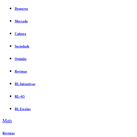
Desporto
Mercado
Cultura
Sociedade
Opinião
Revistas
RL Iniciativas
RL+65
RL Escolas
Mais
Revistas