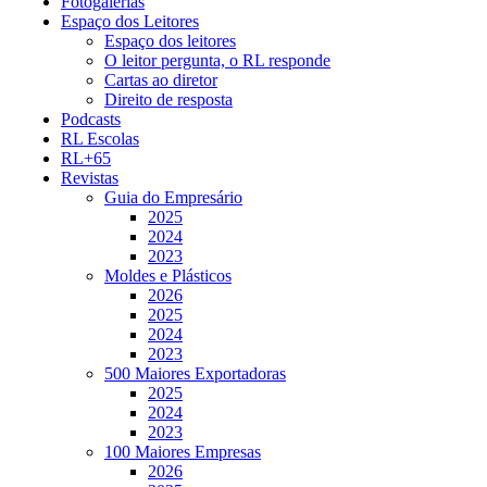
Fotogalerias
Espaço dos Leitores
Espaço dos leitores
O leitor pergunta, o RL responde
Cartas ao diretor
Direito de resposta
Podcasts
RL Escolas
RL+65
Revistas
Guia do Empresário
2025
2024
2023
Moldes e Plásticos
2026
2025
2024
2023
500 Maiores Exportadoras
2025
2024
2023
100 Maiores Empresas
2026