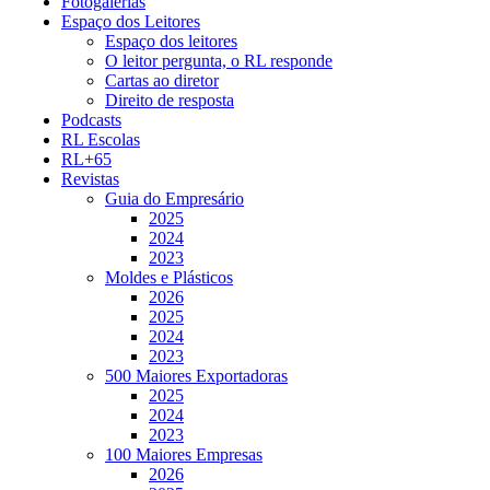
Fotogalerias
Espaço dos Leitores
Espaço dos leitores
O leitor pergunta, o RL responde
Cartas ao diretor
Direito de resposta
Podcasts
RL Escolas
RL+65
Revistas
Guia do Empresário
2025
2024
2023
Moldes e Plásticos
2026
2025
2024
2023
500 Maiores Exportadoras
2025
2024
2023
100 Maiores Empresas
2026