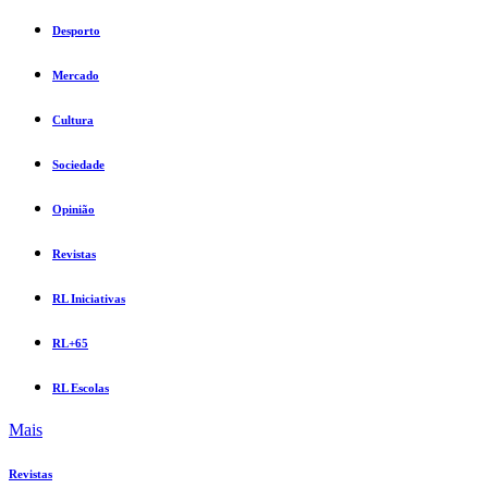
Desporto
Mercado
Cultura
Sociedade
Opinião
Revistas
RL Iniciativas
RL+65
RL Escolas
Mais
Revistas