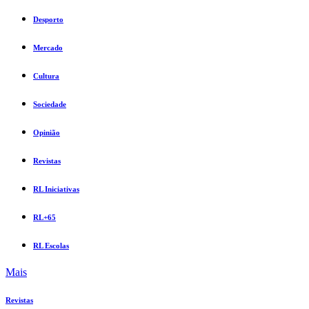
Desporto
Mercado
Cultura
Sociedade
Opinião
Revistas
RL Iniciativas
RL+65
RL Escolas
Mais
Revistas