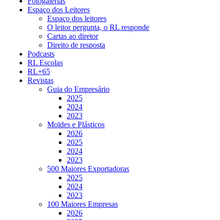
Fotogalerias
Espaço dos Leitores
Espaço dos leitores
O leitor pergunta, o RL responde
Cartas ao diretor
Direito de resposta
Podcasts
RL Escolas
RL+65
Revistas
Guia do Empresário
2025
2024
2023
Moldes e Plásticos
2026
2025
2024
2023
500 Maiores Exportadoras
2025
2024
2023
100 Maiores Empresas
2026