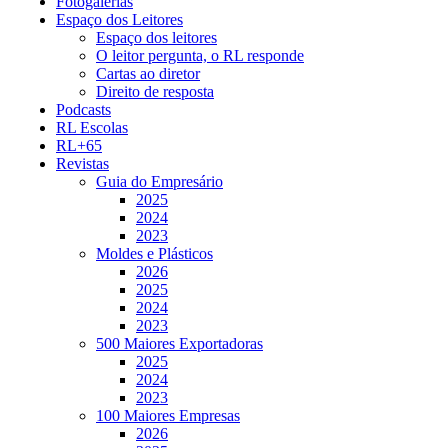
Fotogalerias
Espaço dos Leitores
Espaço dos leitores
O leitor pergunta, o RL responde
Cartas ao diretor
Direito de resposta
Podcasts
RL Escolas
RL+65
Revistas
Guia do Empresário
2025
2024
2023
Moldes e Plásticos
2026
2025
2024
2023
500 Maiores Exportadoras
2025
2024
2023
100 Maiores Empresas
2026