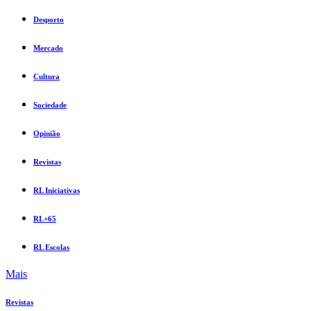
Desporto
Mercado
Cultura
Sociedade
Opinião
Revistas
RL Iniciativas
RL+65
RL Escolas
Mais
Revistas