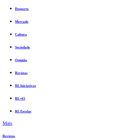
Desporto
Mercado
Cultura
Sociedade
Opinião
Revistas
RL Iniciativas
RL+65
RL Escolas
Mais
Revistas