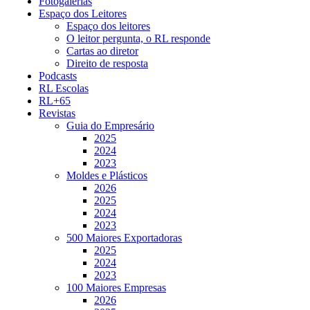
Fotogalerias
Espaço dos Leitores
Espaço dos leitores
O leitor pergunta, o RL responde
Cartas ao diretor
Direito de resposta
Podcasts
RL Escolas
RL+65
Revistas
Guia do Empresário
2025
2024
2023
Moldes e Plásticos
2026
2025
2024
2023
500 Maiores Exportadoras
2025
2024
2023
100 Maiores Empresas
2026