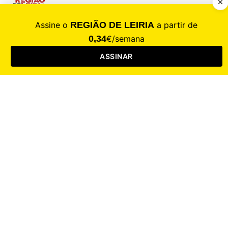
CALAMIDADE
Saúde
Desporto
Mercado
Cultura
Sociedade
Opinião
Revistas
RL Iniciativas
RL+65
RL Escolas