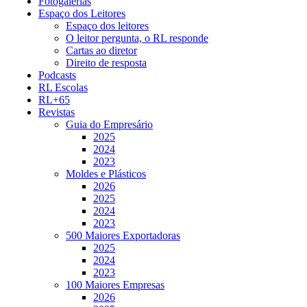
Fotogalerias
Espaço dos Leitores
Espaço dos leitores
O leitor pergunta, o RL responde
Cartas ao diretor
Direito de resposta
Podcasts
RL Escolas
RL+65
Revistas
Guia do Empresário
2025
2024
2023
Moldes e Plásticos
2026
2025
2024
2023
500 Maiores Exportadoras
2025
2024
2023
100 Maiores Empresas
2026