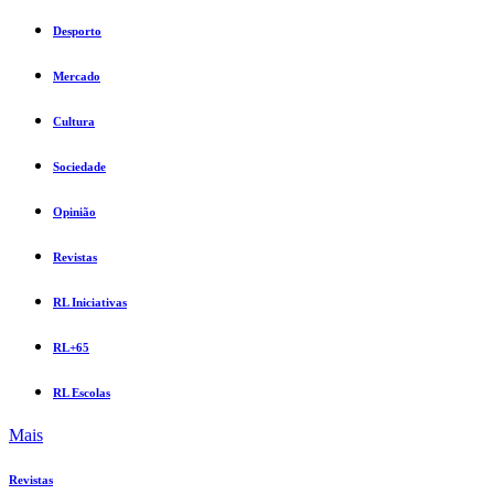
Desporto
Mercado
Cultura
Sociedade
Opinião
Revistas
RL Iniciativas
RL+65
RL Escolas
Mais
Revistas