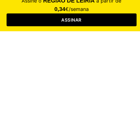
Saúde
Desporto
Mercado
Cultura
Sociedade
Opinião
Revistas
RL Iniciativas
RL+65
RL Escolas
Mais