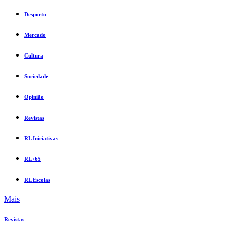
Desporto
Mercado
Cultura
Sociedade
Opinião
Revistas
RL Iniciativas
RL+65
RL Escolas
Mais
Revistas