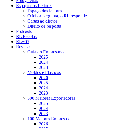
Fotogalerias
Espaço dos Leitores
Espaço dos leitores
O leitor pergunta, o RL responde
Cartas ao diretor
Direito de resposta
Podcasts
RL Escolas
RL+65
Revistas
Guia do Empresário
2025
2024
2023
Moldes e Plásticos
2026
2025
2024
2023
500 Maiores Exportadoras
2025
2024
2023
100 Maiores Empresas
2026