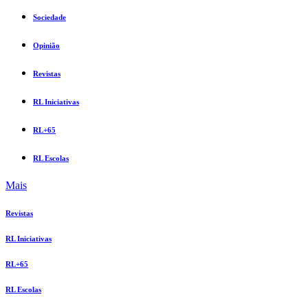
Sociedade
Opinião
Revistas
RL Iniciativas
RL+65
RL Escolas
Mais
Revistas
RL Iniciativas
RL+65
RL Escolas