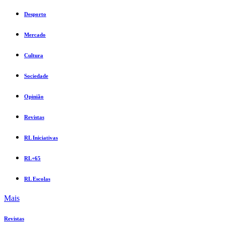
Desporto
Mercado
Cultura
Sociedade
Opinião
Revistas
RL Iniciativas
RL+65
RL Escolas
Mais
Revistas