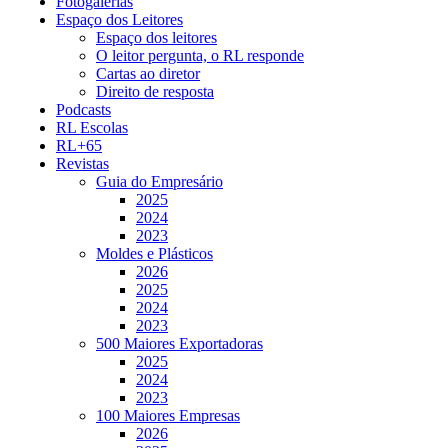
Fotogalerias
Espaço dos Leitores
Espaço dos leitores
O leitor pergunta, o RL responde
Cartas ao diretor
Direito de resposta
Podcasts
RL Escolas
RL+65
Revistas
Guia do Empresário
2025
2024
2023
Moldes e Plásticos
2026
2025
2024
2023
500 Maiores Exportadoras
2025
2024
2023
100 Maiores Empresas
2026