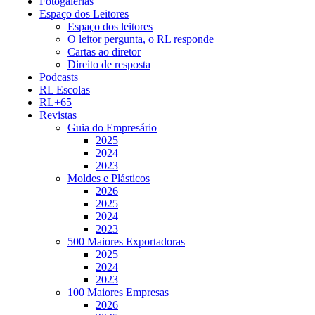
Fotogalerias
Espaço dos Leitores
Espaço dos leitores
O leitor pergunta, o RL responde
Cartas ao diretor
Direito de resposta
Podcasts
RL Escolas
RL+65
Revistas
Guia do Empresário
2025
2024
2023
Moldes e Plásticos
2026
2025
2024
2023
500 Maiores Exportadoras
2025
2024
2023
100 Maiores Empresas
2026