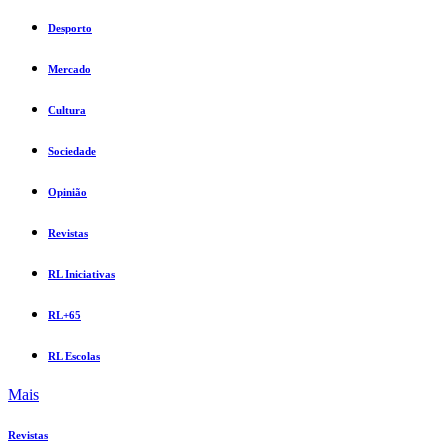
Desporto
Mercado
Cultura
Sociedade
Opinião
Revistas
RL Iniciativas
RL+65
RL Escolas
Mais
Revistas