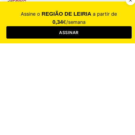
CALAMIDADE
Saúde
Desporto
Mercado
Cultura
Sociedade
Opinião
Revistas
RL Iniciativas
RL+65
RL Escolas